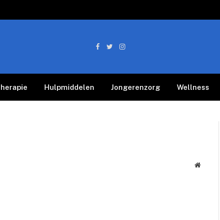
Facebook
Twitter
Instagram
therapie
Hulpmiddelen
Jongerenzorg
Wellness
Websit