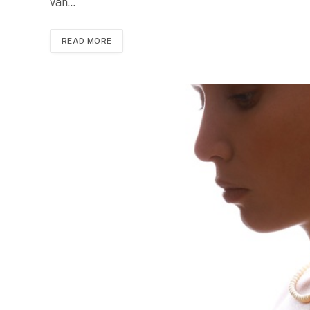
van…
READ MORE