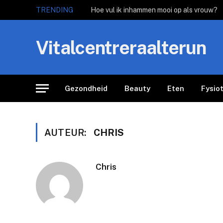
TRENDING
Hoe vul ik inhammen mooi op als vrouw?
Vitalcentreraalterun
Gezondheid
Beauty
Eten
Fysio
AUTEUR:
CHRIS
Chris