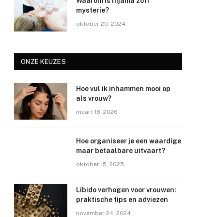
Waarom is hijama zo’n
mysterie?
oktober 20, 2024
ONZE KEUZES
Hoe vul ik inhammen mooi op
als vrouw?
maart 18, 2026
Hoe organiseer je een waardige
maar betaalbare uitvaart?
oktober 15, 2025
Libido verhogen voor vrouwen:
praktische tips en adviezen
november 24, 2024