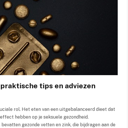
praktische tips en adviezen
cruciale rol. Het eten van een uitgebalanceerd dieet dat
f effect hebben op je seksuele gezondheid.
 bevatten gezonde vetten en zink, die bijdragen aan de