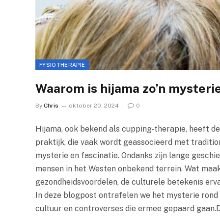
FYSIOTHERAPIE
Waarom is hijama zo’n mysteri
By
Chris
oktober 20, 2024
0
Hijama, ook bekend als cupping-therapie, heeft d
praktijk, die vaak wordt geassocieerd met tradit
mysterie en fascinatie. Ondanks zijn lange geschie
mensen in het Westen onbekend terrein. Wat maakt
gezondheidsvoordelen, de culturele betekenis erv
In deze blogpost ontrafelen we het mysterie rond 
cultuur en controverses die ermee gepaard gaan.